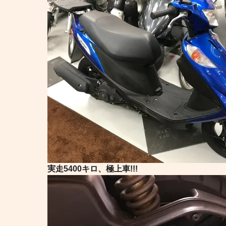
実走5400キロ、極上車!!!