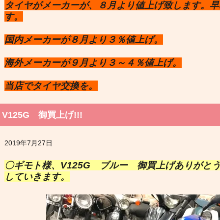
タイヤがメーカーが、８月より値上げ致します。早
す。
国内メーカーが８月より３％値上げ。
海外メーカーが９月より３～４％値上げ。
当店でタイヤ交換を。
V125G 御買上げ!!!
2019年7月27日
〇ギモト様、V125G ブルー 御買上げありがと
していきます。